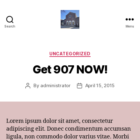
Search
Menu
St.
Joseph
Marello
Parish
Categories
UNCATEGORIZED
Get 907 NOW!
By
administrator
April 15, 2015
Post
Post
author
date
Lorem ipsum dolor sit amet, consectetur
adipiscing elit. Donec condimentum accumsan
ligula, non commodo dolor varius vitae. Morbi