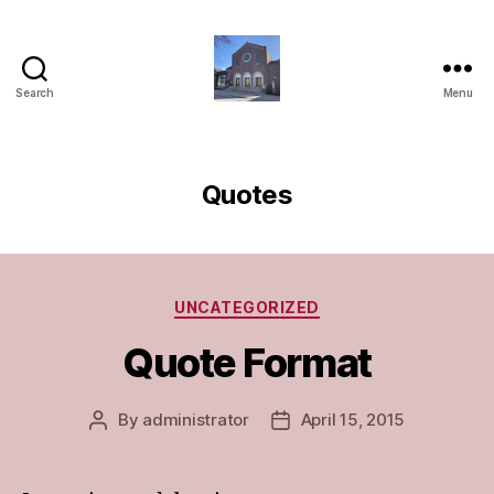
Search
Menu
St.
Joseph
Marello
Parish
Quotes
Categories
UNCATEGORIZED
Quote Format
By
administrator
April 15, 2015
Post
Post
author
date